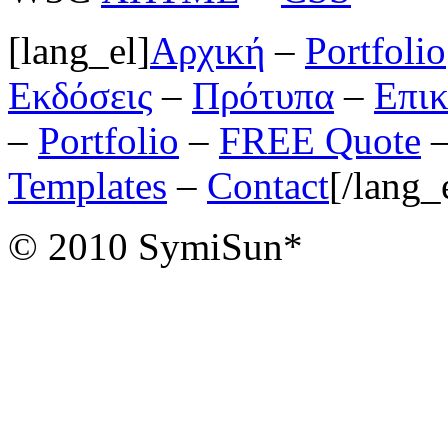
[lang_el]
Αρχική
–
Portfolio
Εκδόσεις
–
Πρότυπα
–
Επικ
–
Portfolio
–
FREE Quote
Templates
–
Contact
[/lang_
© 2010 SymiSun*