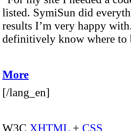
listed. SymiSun did everyth
results I’m very happy with. 
definitively know where to b
More
[/lang_en]
W3C
XHTML
+
CSS