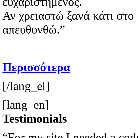
ευχαριστημένος.
Αν χρειαστώ ξανά κάτι στο
απευθυνθώ.”
Περισσότερα
[/lang_el]
[lang_en]
Testimonials
“For my site I needed a cod