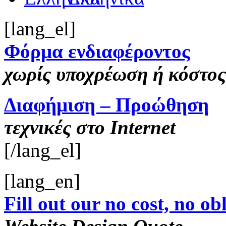
[lang_el]
Φόρμα ενδιαφέροντος
χωρίς υποχρέωση ή κόστος
Διαφήμιση – Προώθηση
τεχνικές στο Internet
[/lang_el]
[lang_en]
Fill out our no cost, no ob