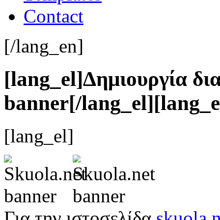
Contact
[/lang_en]
[lang_el]Δημιουργία δι
banner[/lang_el][lang_
[lang_el]
Για την ιστοσελίδα
skuola.n