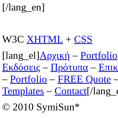
[/lang_en]
W3C
XHTML
+
CSS
[lang_el]
Αρχική
–
Portfolio
Εκδόσεις
–
Πρότυπα
–
Επικ
–
Portfolio
–
FREE Quote
Templates
–
Contact
[/lang_
© 2010 SymiSun*