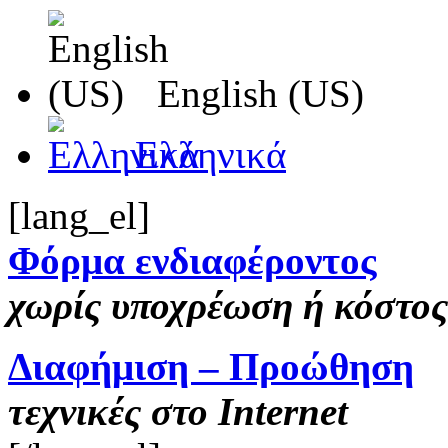
English (US)
Ελληνικά
[lang_el]
Φόρμα ενδιαφέροντος
χωρίς υποχρέωση ή κόστος
Διαφήμιση – Προώθηση
τεχνικές στο Internet